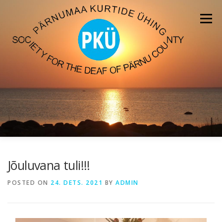
Skip
to
Menu
content
ESILEHT
UUDISED
MEEDIA
Jõuluvana tuli!!!
POSTED ON
24. DETS. 2021
BY
ADMIN