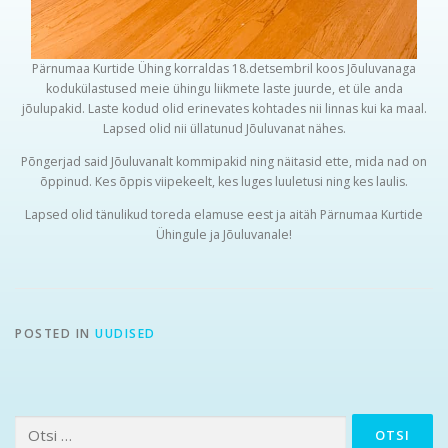
Pärnumaa Kurtide Ühing korraldas 18.detsembril koos Jõuluvanaga
kodukülastused meie ühingu liikmete laste juurde, et üle anda
jõulupakid. Laste kodud olid erinevates kohtades nii linnas kui ka maal.
Lapsed olid nii üllatunud Jõuluvanat nähes.
Põngerjad said Jõuluvanalt kommipakid ning näitasid ette, mida nad on
õppinud. Kes õppis viipekeelt, kes luges luuletusi ning kes laulis.
Lapsed olid tänulikud toreda elamuse eest ja aitäh Pärnumaa Kurtide
Ühingule ja Jõuluvanale!
POSTED IN
UUDISED
Otsi: