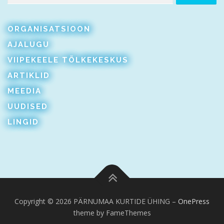
ORGANISATSIOON
AJALUGU
VIIPEKEELE TÕLKEKESKUS
ARTIKLID
MEEDIA
UUDISED
LINGID
Copyright © 2026 PÄRNUMAA KURTIDE ÜHING
–
OnePress
theme by FameThemes