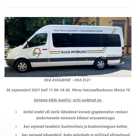
HEA KUULMINE – HEA ELU !
30.septembril 2021 kell 11.00–16.00, Pärnu Sotsiaalkeskuses Metsa 10
Ootame kõiki huvilisi, eriti oodatud on:
kellel endal või kelle lähedasel esineb igapäevaelus raskusi
ümbritsevate inimeste kõnest arusaamisega;
kes vajavad teadmisi kuulmishoiu ja kuulmislanguse kohta;
kes vajavad nõuandeid, kuhu pöörduda ja millised võimalused