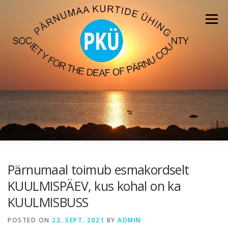
Skip
to
Menu
content
ESILEHT
UUDISED
MEEDIA
Pärnumaal toimub esmakordselt
KUULMISPÄEV, kus kohal on ka
KUULMISBUSS
POSTED ON
22. SEPT. 2021
BY
ADMIN