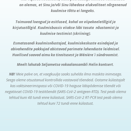
on olemas, et Sinu ja/või Sinu lähedase elukvaliteet nõrgenenud
kuulmise tõttu ei langeks.
Toimuvad loengud ja esitlused, kohal on viipekeeletõlgid ja
kirjutustõlgid. Kuulmisbussis viiakse läbi tasuta nõustamist ja
kuulmise testimist (skriining).
Esmatasandi kuulmisnõustajad, kuulmiskeskuste esindajad ja
abivahendite pakkujad abistavad parimate lahenduste leidmisel.
Huvilised saavad aimu ka tinnitusest ja
Ménière
`
i sündroomist.
Meelt lahutab Seljametsa vokaalansambli Helin kontsert.
NB!
Meie palve on, et vaegkuulja saaks suhelda ilma maskita inimesega.
Seega oleme otsustanud kontrollida vastavaid tõendeid. Ootame külastajalt
kas vaktsineerimispassi või COVID-19 haiguse läbipõdemise tõendit või
negatiivset COVID-19 testitõendit (SARS-CoV-2 antigeen-RTD). Test peab olema
tehtud kuni 48 tundi enne külastust. SARS-CoV-2 RT-PCR test peab olema
tehtud kuni 72 tundi enne külastust.