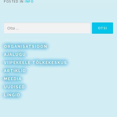
POSTED IN
INFO
Otsi:
ORGANISATSIOON
AJALUGU
VIIPEKEELE TÕLKEKESKUS
ARTIKLID
MEEDIA
UUDISED
LINGID